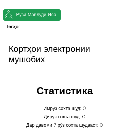
Рӯзи Мавлуди Исо
Тегҳо:
Кортҳои электронии
мушобих
Статистика
Имрӯз сохта шуд: 0
Дируз сохта шуд: 0
Дар давоми 7 рӯз сохта шудааст: 0