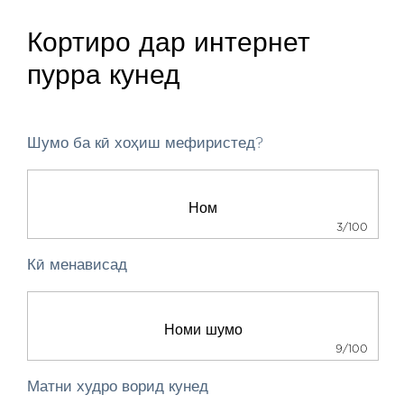
Кортиро дар интернет
пурра кунед
Шумо ба кӣ хоҳиш мефиристед?
3/100
Кӣ менависад
9/100
Матни худро ворид кунед