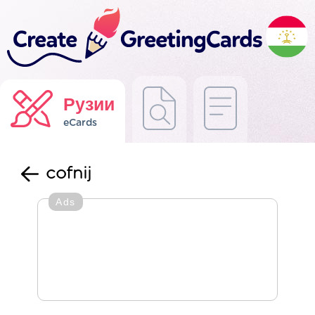
Рузии
eCards
cofnij
Ads