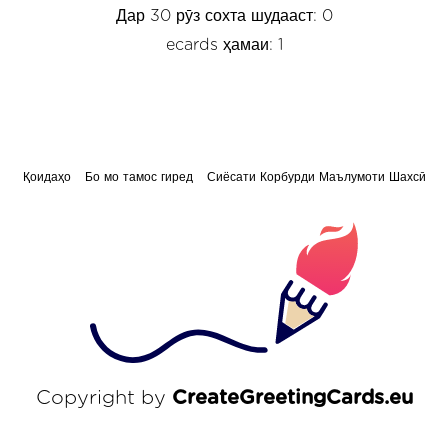
Дар 30 рӯз сохта шудааст: 0
ecards ҳамаи: 1
Қоидаҳо
Бо мо тамос гиред
Сиёсати Корбурди Маълумоти Шахсӣ
Copyright by
CreateGreetingCards.eu