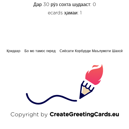
Дар 30 рӯз сохта шудааст: 0
ecards ҳамаи: 1
Қоидаҳо
Бо мо тамос гиред
Сиёсати Корбурди Маълумоти Шахсӣ
Copyright by
CreateGreetingCards.eu