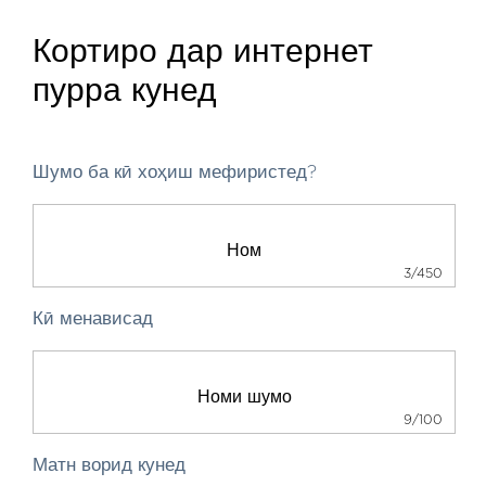
Кортиро дар интернет
пурра кунед
Шумо ба кӣ хоҳиш мефиристед?
3/450
Кӣ менависад
9/100
Матн ворид кунед