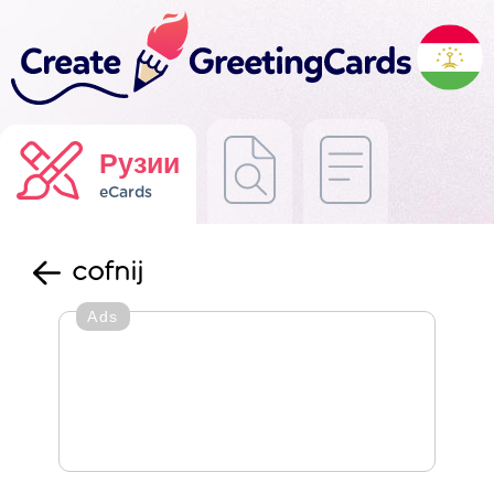
Рузии
eCards
cofnij
Ads