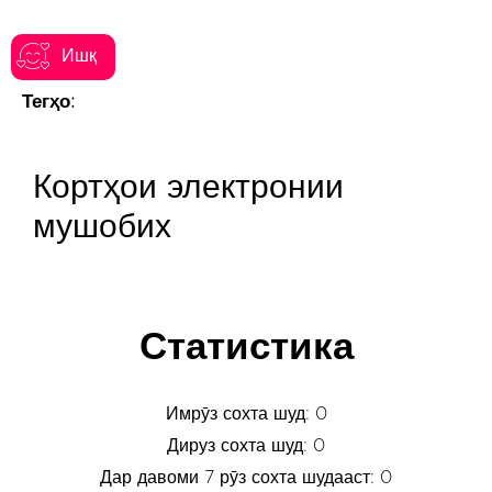
Ишқ
Тегҳо:
Кортҳои электронии
мушобих
Статистика
Имрӯз сохта шуд: 0
Дируз сохта шуд: 0
Дар давоми 7 рӯз сохта шудааст: 0