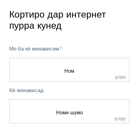
Кортиро дар интернет
пурра кунед
Мо ба кӣ менависем?
3/100
Кӣ менависад
9/100