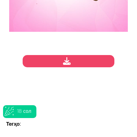
18 сол
Тегҳо: