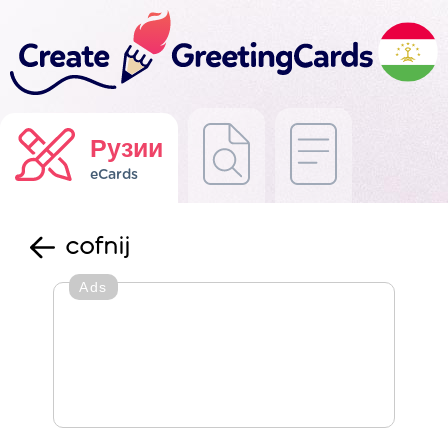
Рузии
eCards
cofnij
Ads