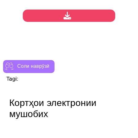
Соли наврӯзӣ
Tagi:
Кортҳои электронии
мушобих