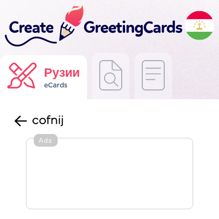
Рузии
eCards
cofnij
Ads