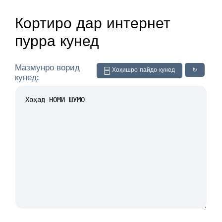
Кортиро дар интернет
пурра кунед
Мазмунро ворид
Хоҳишро пайдо кунед
↻
кунед: