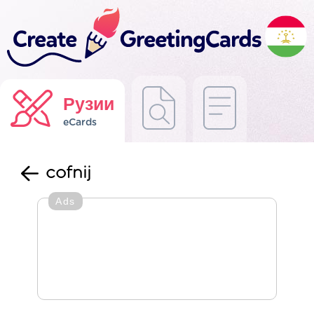
Рузии
eCards
cofnij
Ads