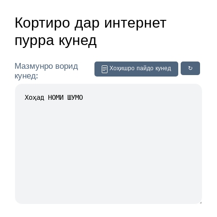
Кортиро дар интернет
пурра кунед
Мазмунро ворид
Хоҳишро пайдо кунед
↻
кунед: