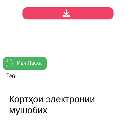
Иди Пасха
Tagi:
Кортҳои электронии
мушобих