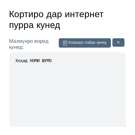
Кортиро дар интернет
пурра кунед
Мазмунро ворид
Хоҳишро пайдо кунед
↻
кунед: