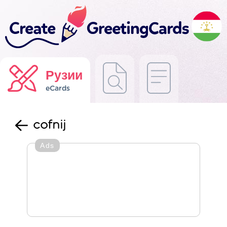
Рузии
eCards
cofnij
Ads