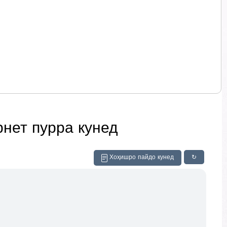
рнет пурра кунед
Хоҳишро пайдо кунед
↻