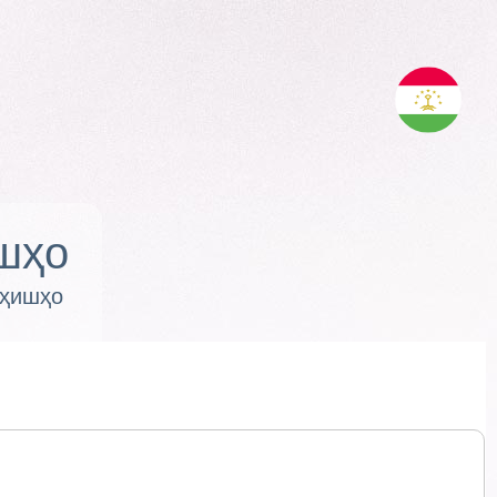
шҳо
оҳишҳо