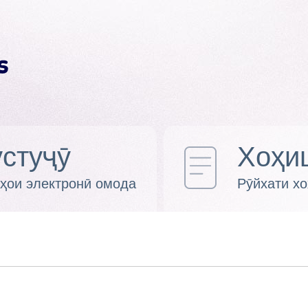
стуҷӯ
Хоҳи
ҳои электронӣ омода
Рӯйхати х