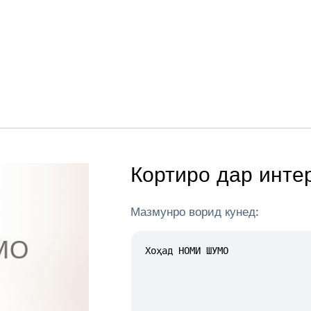
Кортиро дар инте
Мазмунро ворид кунед: