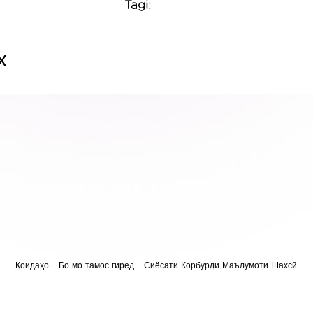
Tagi:
х
Қоидаҳо
Бо мо тамос гиред
Сиёсати Корбурди Маълумоти Шахсӣ