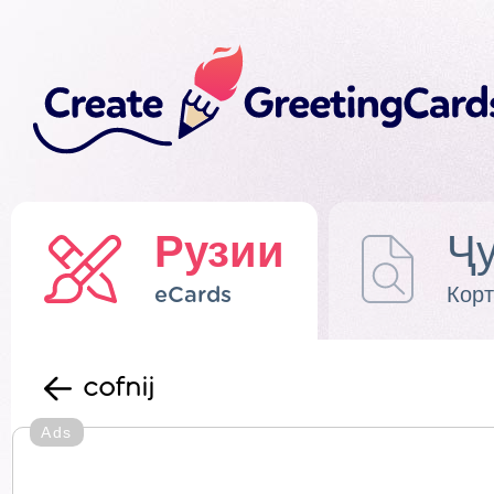
Рузии
Ҷу
eCards
Корт
cofnij
Ads