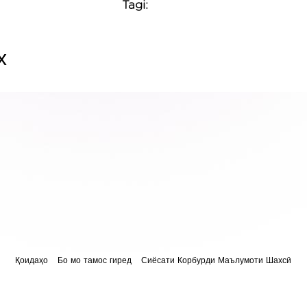
Tagi:
х
Қоидаҳо
Бо мо тамос гиред
Сиёсати Корбурди Маълумоти Шахсӣ