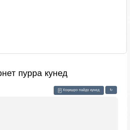
рнет пурра кунед
Хоҳишро пайдо кунед
↻