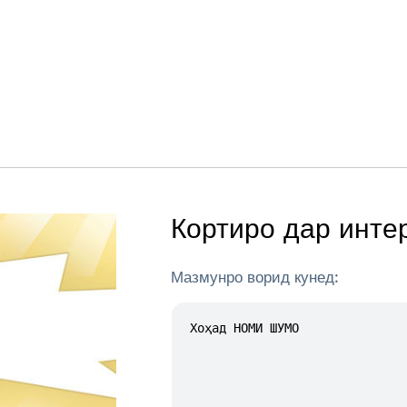
Кортиро дар инте
Мазмунро ворид кунед: