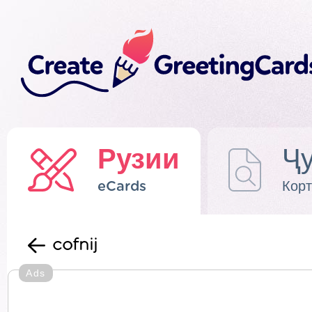
Рузии
Ҷу
eCards
Корт
cofnij
Ads