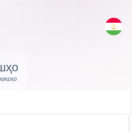
шҳо
оҳишҳо