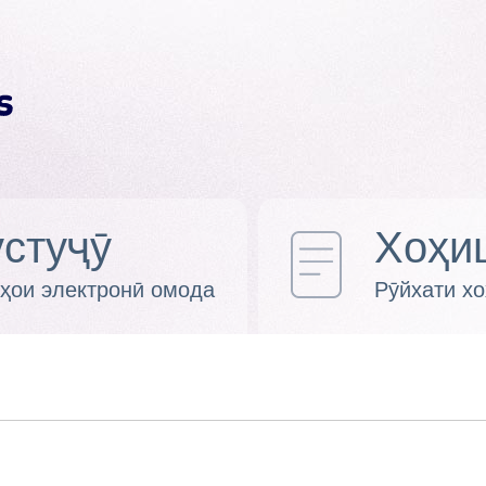
стуҷӯ
Хоҳи
ҳои электронӣ омода
Рӯйхати х