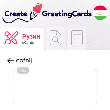
Рузии
eCards
cofnij
Ads