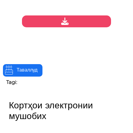
Таваллуд
Tagi:
Кортҳои электронии
мушобих