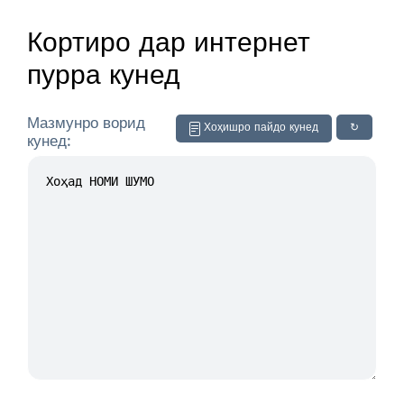
Кортиро дар интернет
пурра кунед
Мазмунро ворид
Хоҳишро пайдо кунед
↻
кунед: