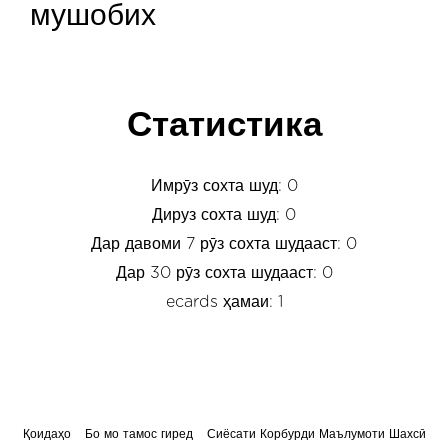
мушобих
Статистика
Имрӯз сохта шуд: 0
Дируз сохта шуд: 0
Дар давоми 7 рӯз сохта шудааст: 0
Дар 30 рӯз сохта шудааст: 0
ecards ҳамаи: 1
Қоидаҳо
Бо мо тамос гиред
Сиёсати Корбурди Маълумоти Шахсӣ