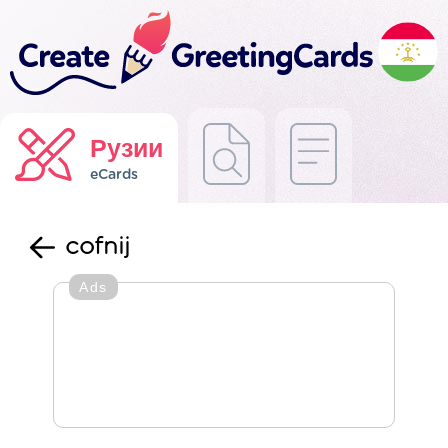
Рузии
eCards
cofnij
Ads