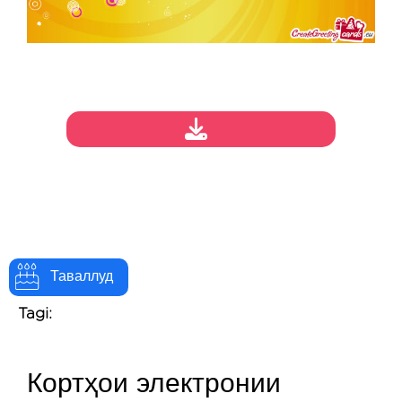
Таваллуд
Tagi:
Кортҳои электронии