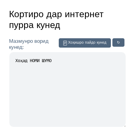
Кортиро дар интернет
пурра кунед
Мазмунро ворид
Хоҳишро пайдо кунед
↻
кунед: