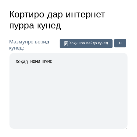
Кортиро дар интернет
пурра кунед
Мазмунро ворид
Хоҳишро пайдо кунед
↻
кунед: