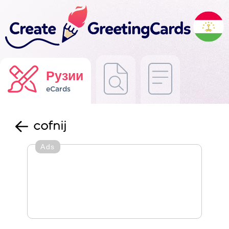
Рузии
eCards
cofnij
Ads