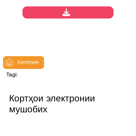
Ҳеллоуин
Tagi:
Кортҳои электронии
мушобих