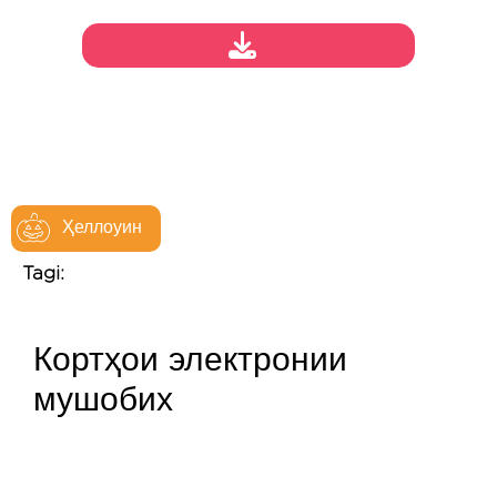
Ҳеллоуин
Tagi:
Кортҳои электронии
мушобих