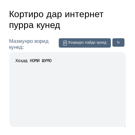
Кортиро дар интернет
пурра кунед
Мазмунро ворид
Хоҳишро пайдо кунед
↻
кунед: