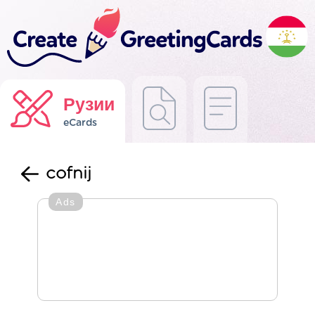
Рузии
eCards
cofnij
Ads