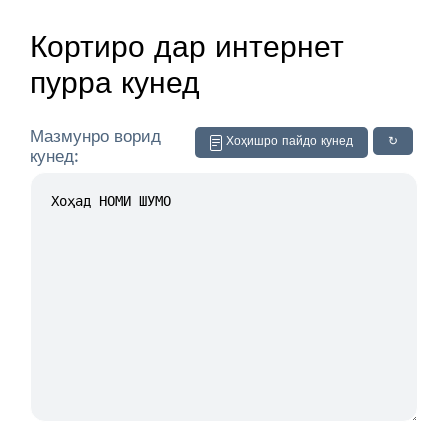
Кортиро дар интернет
пурра кунед
Мазмунро ворид
Хоҳишро пайдо кунед
↻
кунед: