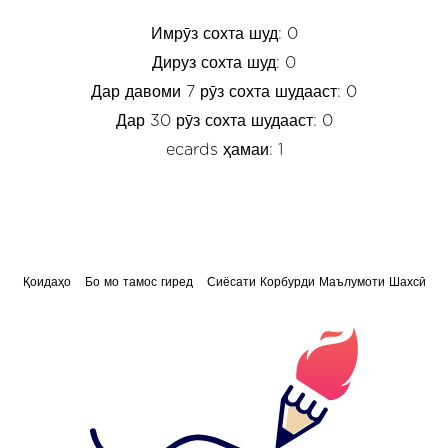
Имрӯз сохта шуд: 0
Дируз сохта шуд: 0
Дар давоми 7 рӯз сохта шудааст: 0
Дар 30 рӯз сохта шудааст: 0
ecards ҳамаи: 1
Қоидаҳо
Бо мо тамос гиред
Сиёсати Корбурди Маълумоти Шахсӣ