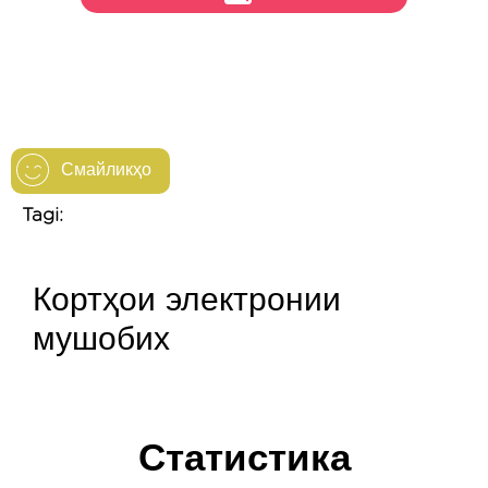
Смайликҳо
Tagi:
Кортҳои электронии
мушобих
Статистика