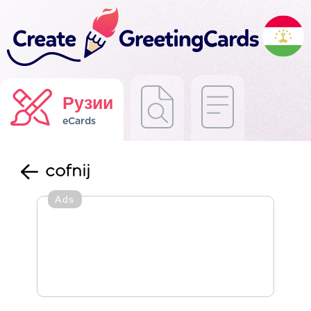
Рузии
eCards
cofnij
Ads