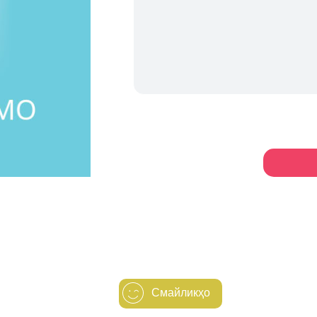
Смайликҳо