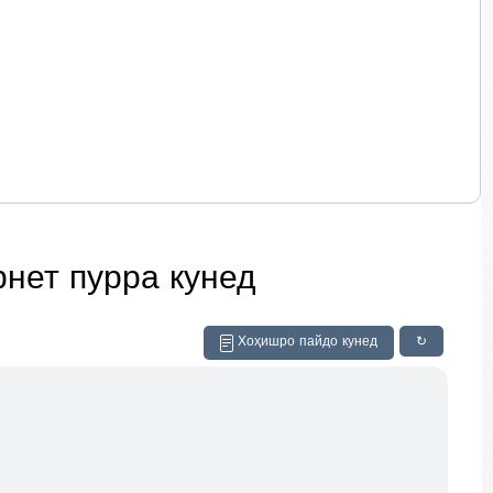
рнет пурра кунед
Хоҳишро пайдо кунед
↻