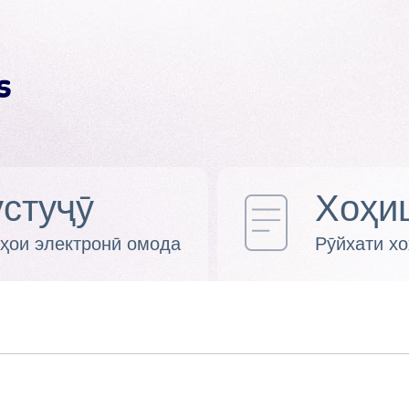
стуҷӯ
Хоҳи
ҳои электронӣ омода
Рӯйхати х