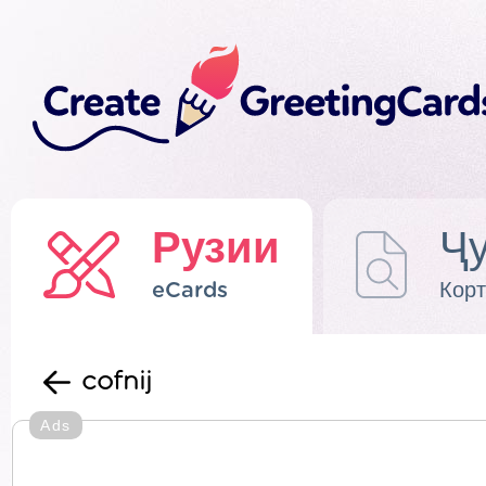
Рузии
Ҷу
eCards
Корт
cofnij
Ads