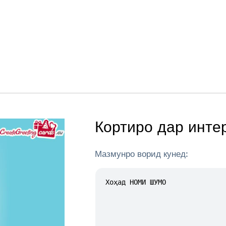
Кортиро дар инте
Мазмунро ворид кунед: