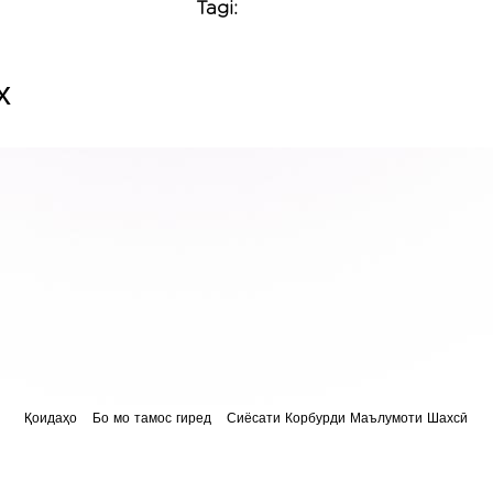
Tagi:
х
Қоидаҳо
Бо мо тамос гиред
Сиёсати Корбурди Маълумоти Шахсӣ