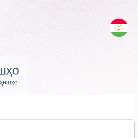
шҳо
оҳишҳо