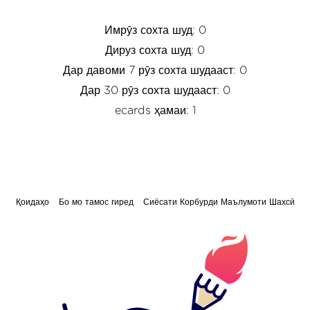
Имрӯз сохта шуд: 0
Дируз сохта шуд: 0
Дар давоми 7 рӯз сохта шудааст: 0
Дар 30 рӯз сохта шудааст: 0
ecards ҳамаи: 1
Қоидаҳо
Бо мо тамос гиред
Сиёсати Корбурди Маълумоти Шахсӣ