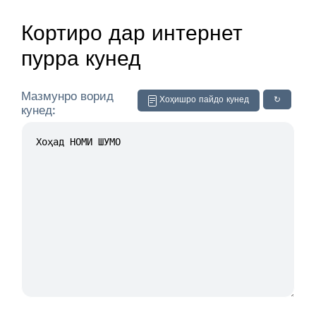
Кортиро дар интернет
пурра кунед
Мазмунро ворид
Хоҳишро пайдо кунед
↻
кунед: