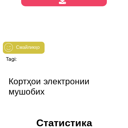
Смайликҳо
Tagi:
Кортҳои электронии
мушобих
Статистика