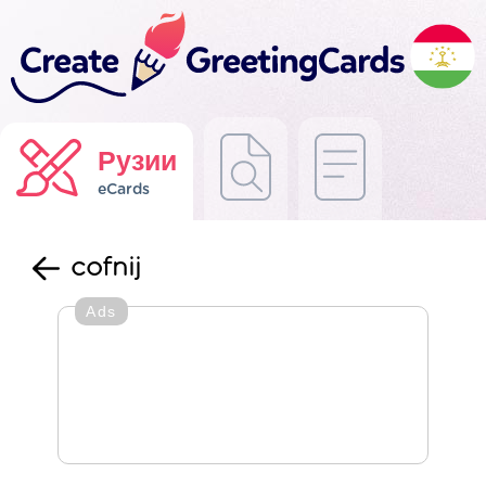
Рузии
eCards
cofnij
Ads