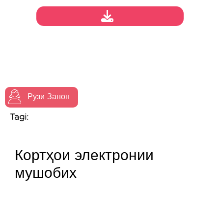
Рӯзи Занон
Tagi:
Кортҳои электронии
мушобих