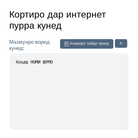
Кортиро дар интернет
пурра кунед
Мазмунро ворид
Хоҳишро пайдо кунед
↻
кунед: