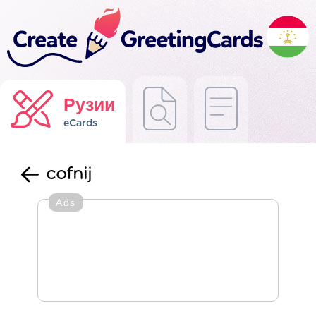
Рузии
eCards
cofnij
Ads