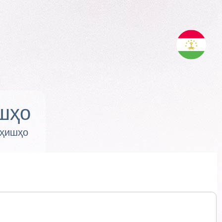
шҳо
оҳишҳо