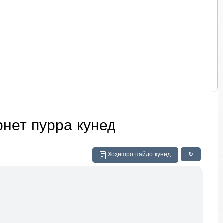
рнет пурра кунед
Хоҳишро пайдо кунед
↻