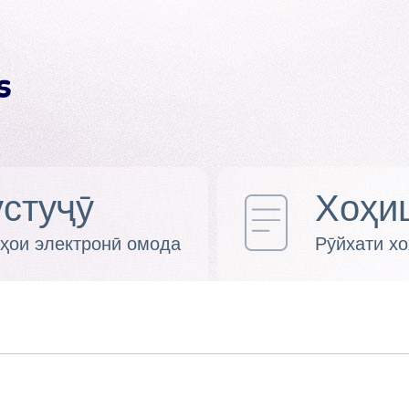
стуҷӯ
Хоҳи
ҳои электронӣ омода
Рӯйхати х