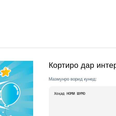
Кортиро дар инте
Мазмунро ворид кунед: