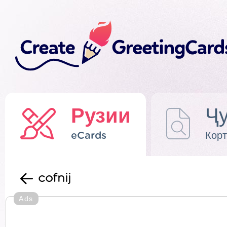
Рузии
Ҷу
eCards
Корт
cofnij
Ads