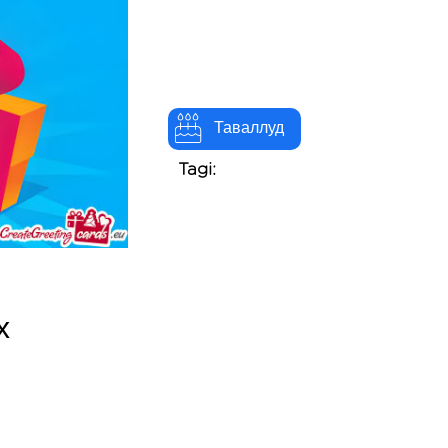
Таваллуд
Tagi:
х