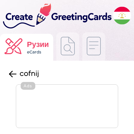
Рузии
eCards
cofnij
Ads