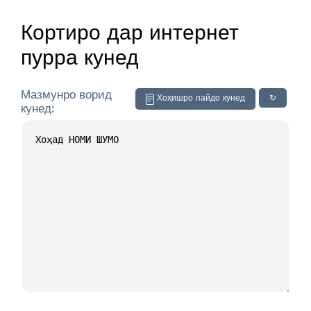
Кортиро дар интернет
пурра кунед
Мазмунро ворид
Хоҳишро пайдо кунед
↻
кунед: