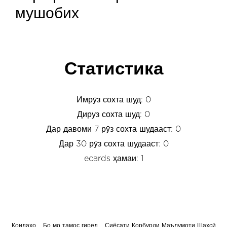
мушобих
Статистика
Имрӯз сохта шуд: 0
Дируз сохта шуд: 0
Дар давоми 7 рӯз сохта шудааст: 0
Дар 30 рӯз сохта шудааст: 0
ecards ҳамаи: 1
Қоидаҳо
Бо мо тамос гиред
Сиёсати Корбурди Маълумоти Шахсӣ