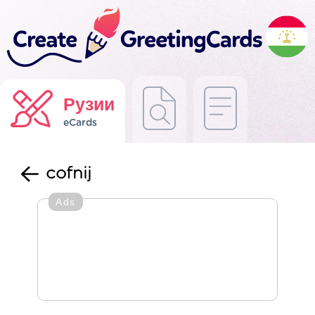
Рузии
eCards
cofnij
Ads