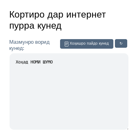
Кортиро дар интернет
пурра кунед
Мазмунро ворид
Хоҳишро пайдо кунед
↻
кунед: