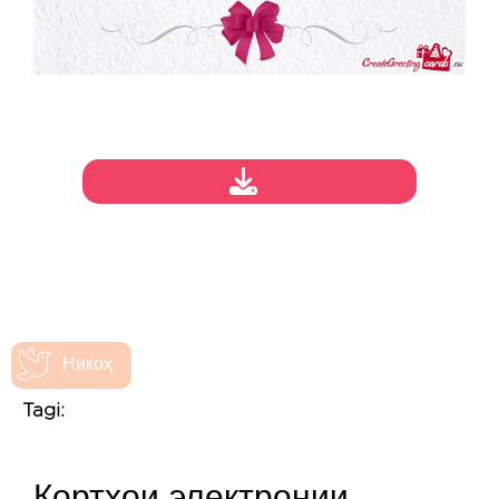
Никоҳ
Tagi:
Кортҳои электронии