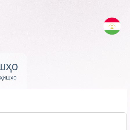
шҳо
оҳишҳо