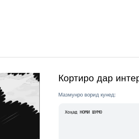
Кортиро дар инте
Мазмунро ворид кунед: