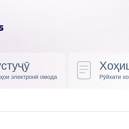
стуҷӯ
Хоҳи
ҳои электронӣ омода
Рӯйхати х