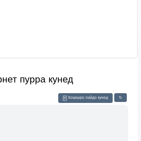
рнет пурра кунед
Хоҳишро пайдо кунед
↻