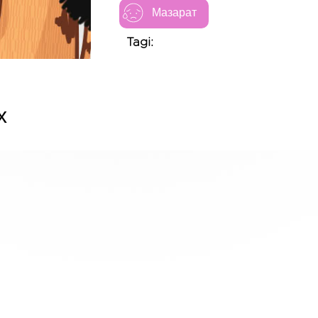
Мазарат
Tagi:
х