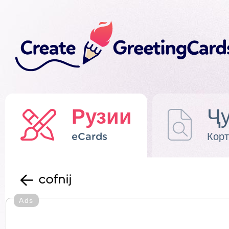
Рузии
Ҷу
eCards
Корт
cofnij
Ads