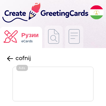
Рузии
eCards
cofnij
Ads