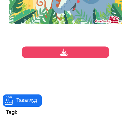
Таваллуд
Tagi: