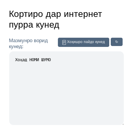
Кортиро дар интернет
пурра кунед
Мазмунро ворид
Хоҳишро пайдо кунед
↻
кунед: