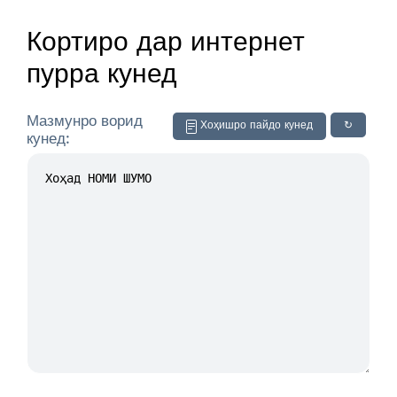
Кортиро дар интернет
пурра кунед
Мазмунро ворид
Хоҳишро пайдо кунед
↻
кунед: