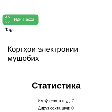
Иди Пасха
Tagi:
Кортҳои электронии
мушобих
Статистика
Имрӯз сохта шуд: 0
Дируз сохта шуд: 0