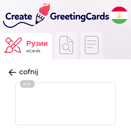
Рузии
eCards
cofnij
Ads