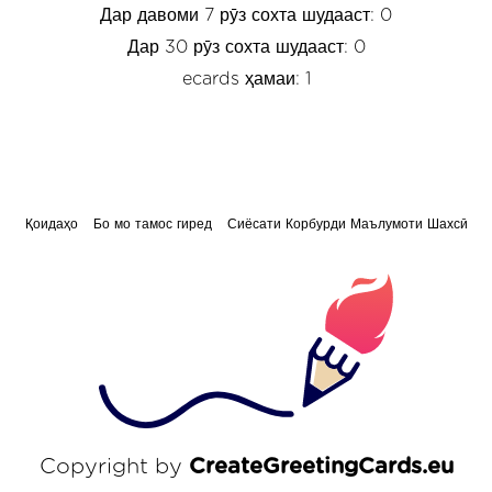
Дар давоми 7 рӯз сохта шудааст: 0
Дар 30 рӯз сохта шудааст: 0
ecards ҳамаи: 1
Қоидаҳо
Бо мо тамос гиред
Сиёсати Корбурди Маълумоти Шахсӣ
Copyright by
CreateGreetingCards.eu