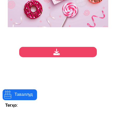
Таваллуд
Тегҳо: