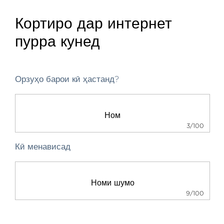
Кортиро дар интернет
пурра кунед
Орзуҳо барои кӣ ҳастанд?
3/100
Кӣ менависад
9/100