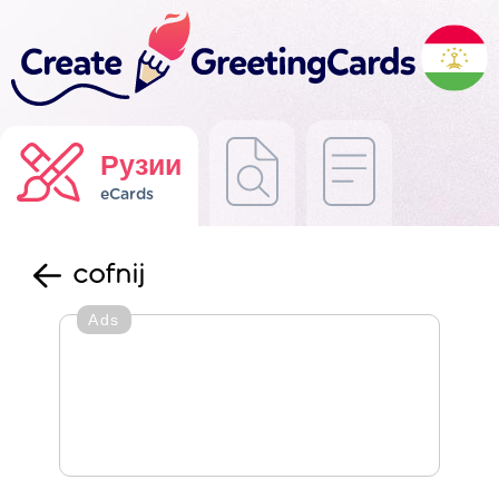
Рузии
eCards
cofnij
Ads