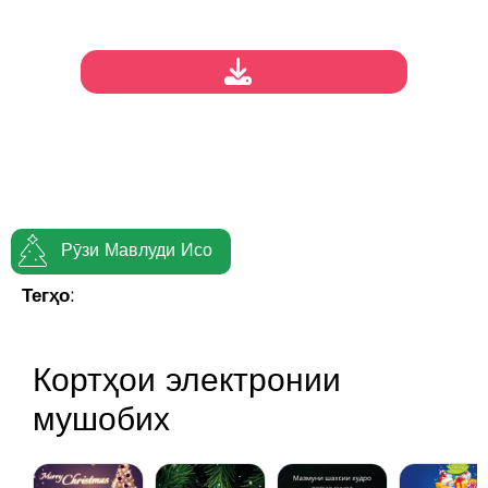
Рӯзи Мавлуди Исо
Тегҳо:
Кортҳои электронии
мушобих