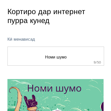
Кортиро дар интернет
пурра кунед
Кӣ менависад
9/50