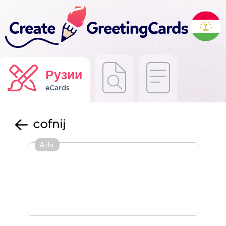
Рузии
eCards
cofnij
Ads