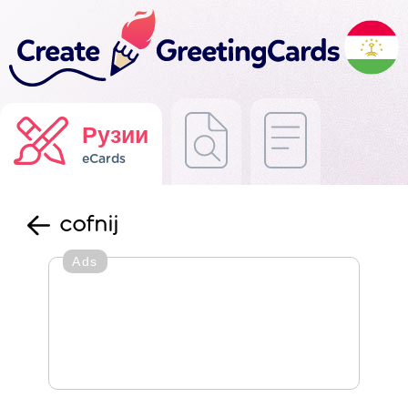
Рузии
eCards
cofnij
Ads