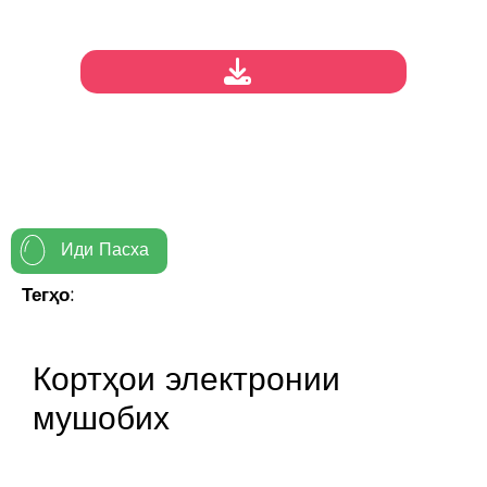
Иди Пасха
Тегҳо:
Кортҳои электронии
мушобих