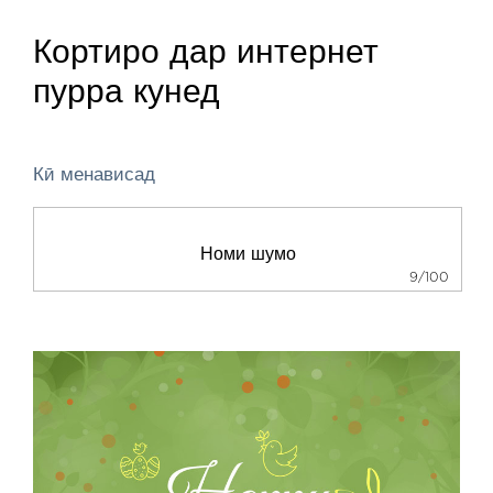
Кортиро дар интернет
пурра кунед
Кӣ менависад
9/100