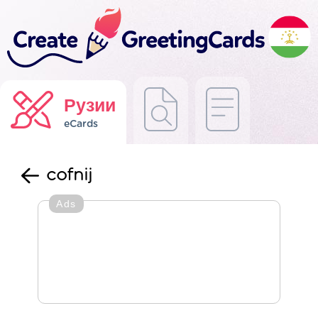
Рузии
eCards
cofnij
Ads