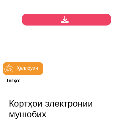
Ҳеллоуин
Тегҳо:
Кортҳои электронии
мушобих