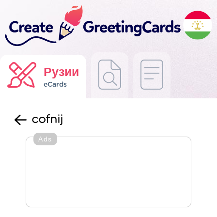
Рузии
eCards
cofnij
Ads