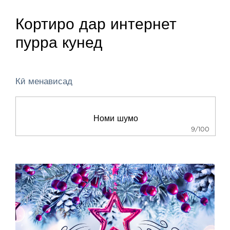
Кортиро дар интернет
пурра кунед
Кӣ менависад
9/100