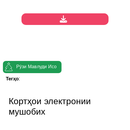
Рӯзи Мавлуди Исо
Тегҳо:
Кортҳои электронии
мушобих