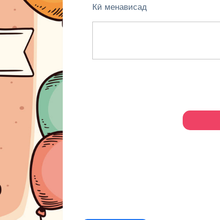
Кӣ менависад