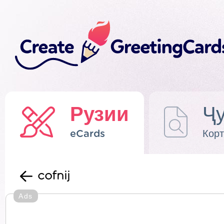
Рузии
Ҷу
eCards
Корт
cofnij
Ads