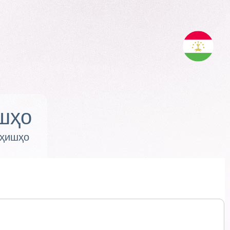
шҳо
оҳишҳо