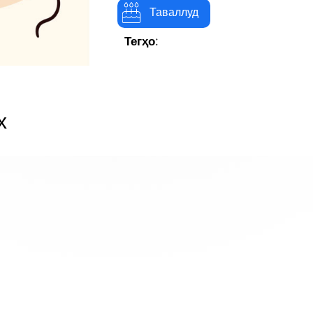
Таваллуд
Тегҳо:
х