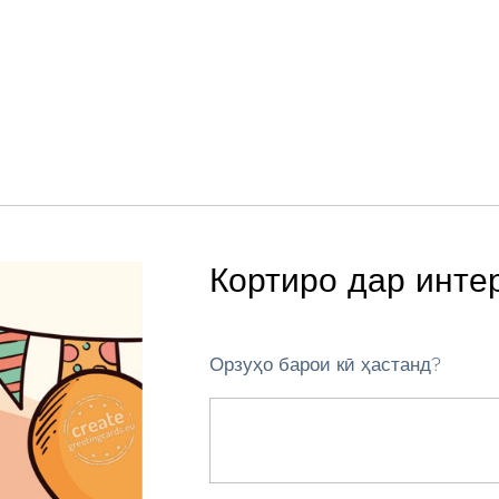
Кортиро дар инте
Орзуҳо барои кӣ ҳастанд?