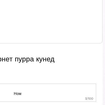
рнет пурра кунед
3/100