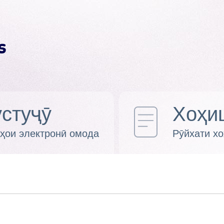
стуҷӯ
Хоҳи
ҳои электронӣ омода
Рӯйхати х