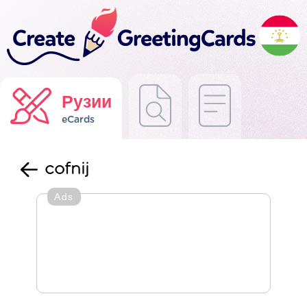
Рузии
eCards
cofnij
Ads