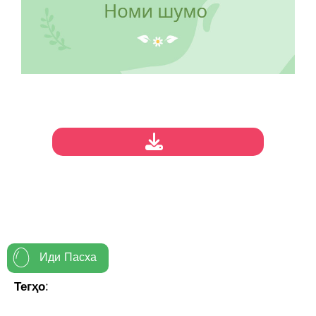
Иди Пасха
Тегҳо: