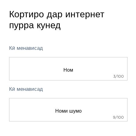
Кортиро дар интернет
пурра кунед
Кӣ менависад
3/100
Кӣ менависад
9/100