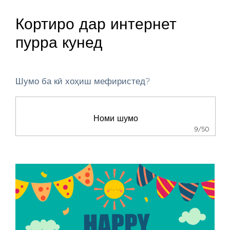
Кортиро дар интернет
пурра кунед
Шумо ба кӣ хоҳиш мефиристед?
9/50