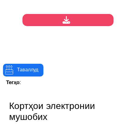
Таваллуд
Тегҳо:
Кортҳои электронии
мушобих