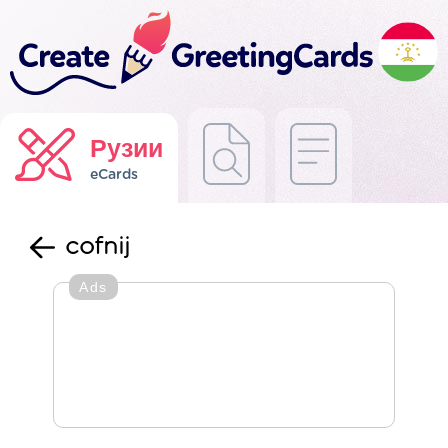
Рузии
eCards
cofnij
Ads