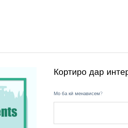
Кортиро дар инте
Мо ба кӣ менависем?