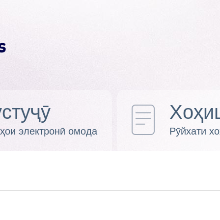
стуҷӯ
Хоҳи
ҳои электронӣ омода
Рӯйхати х