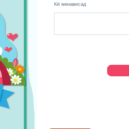
Кӣ менависад