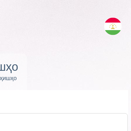
шҳо
оҳишҳо