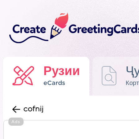
Рузии
Ҷу
eCards
Корт
cofnij
Ads