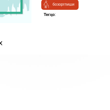
бозоргпиши
Тегҳо:
х