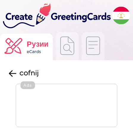
Рузии
eCards
cofnij
Ads