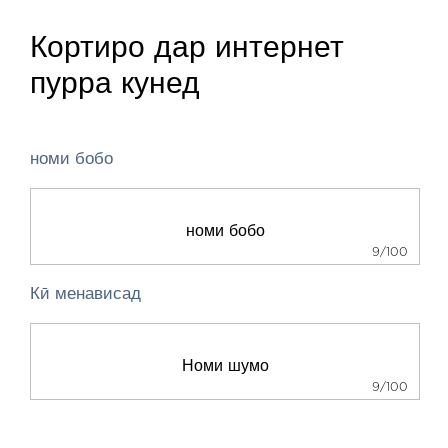
Кортиро дар интернет
пурра кунед
номи бобо
9/100
Кӣ менависад
9/100