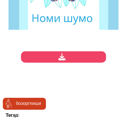
бозоргпиши
Тегҳо: