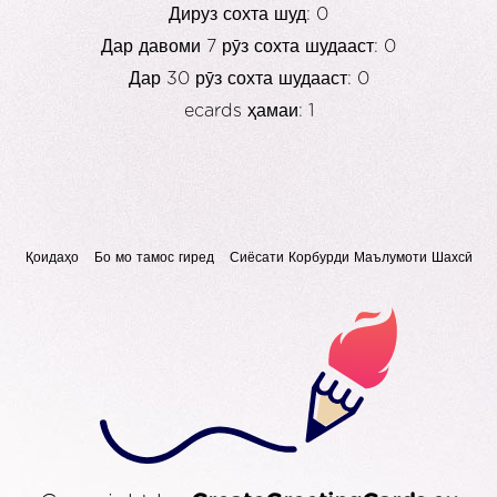
Дируз сохта шуд: 0
Дар давоми 7 рӯз сохта шудааст: 0
Дар 30 рӯз сохта шудааст: 0
ecards ҳамаи: 1
Қоидаҳо
Бо мо тамос гиред
Сиёсати Корбурди Маълумоти Шахсӣ