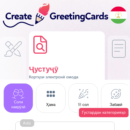
Ҷустуҷӯ
Кортҳои электронӣ омода
Соли
Ҳама
18 сол
Забавӣ
наврӯзӣ
Густардан категорияҳо
Ads