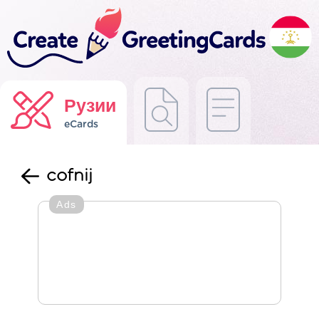
Рузии
eCards
cofnij
Ads