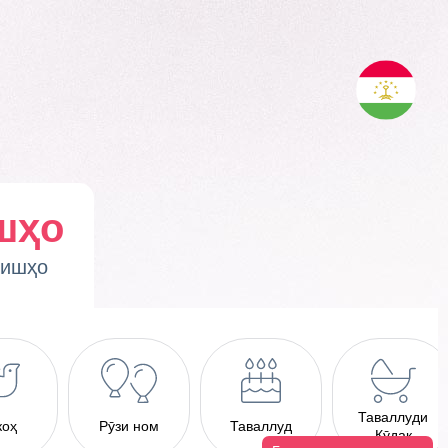
шҳо
ҳишҳо
Таваллуди
коҳ
Рӯзи ном
Таваллуд
Кӯдак