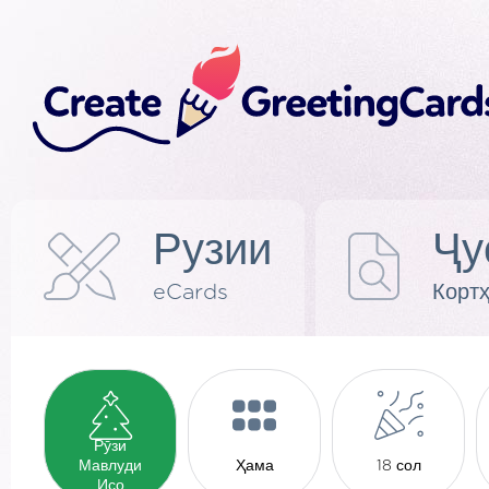
Рузии
Ҷу
eCards
Корт
Рӯзи
Мавлуди
Ҳама
18 сол
Исо