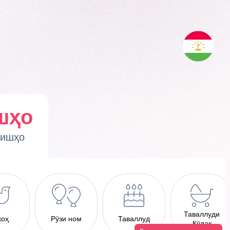
шҳо
ҳишҳо
Таваллуди
коҳ
Рӯзи ном
Таваллуд
Кӯдак