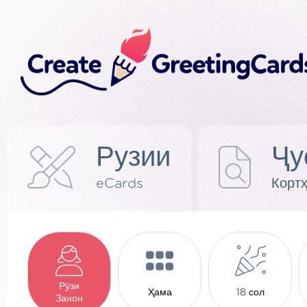
Рузии
Ҷу
eCards
Корт
Рӯзи
Ҳама
18 сол
Занон