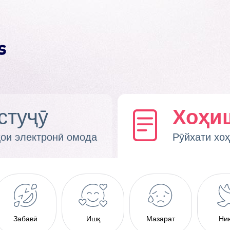
стуҷӯ
Хоҳи
ҳои электронӣ омода
Рӯйхати хо
Забавӣ
Ишқ
Мазарат
Ни