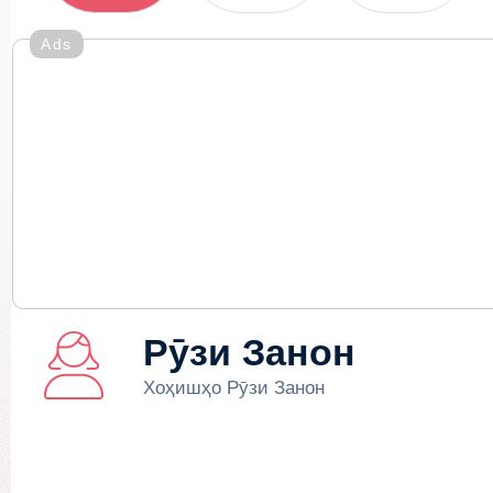
Ads
Рӯзи Занон
Хоҳишҳо Рӯзи Занон